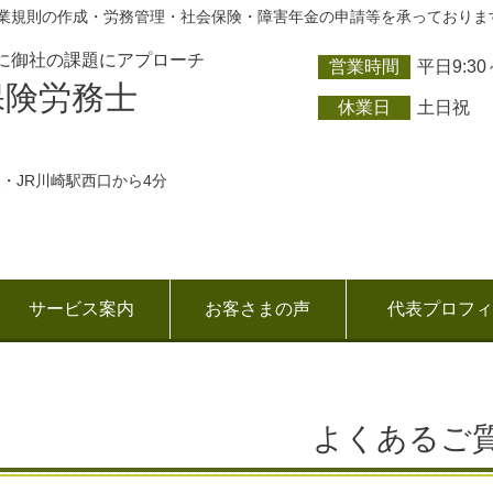
業規則の作成・労務管理・社会保険・障害年金の申請等を承っておりま
に御社の課題にアプローチ
営業時間
平日9:30
保険労務士
休業日
土日祝
12・JR川崎駅西口から4分
サービス案内
お客さまの声
代表プロフィ
よくあるご